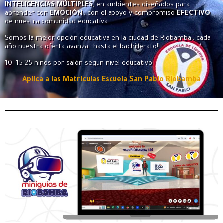
INTELIGENCIAS
MÚLTIPLES
, en ambientes diseñados para
aprender con
EMOCIÓN
.. con el apoyo y compromiso
EFECTIVO
de nuestra comunidad educativa .
Somos la mejor opción educativa en la ciudad de Riobamba.. cada
año nuestra oferta avanza ..hasta el bachillerato!!
10 -15-25 niños por salón según nivel educativo
Aplica a las Matrículas Escuela San Pablo Riobamba