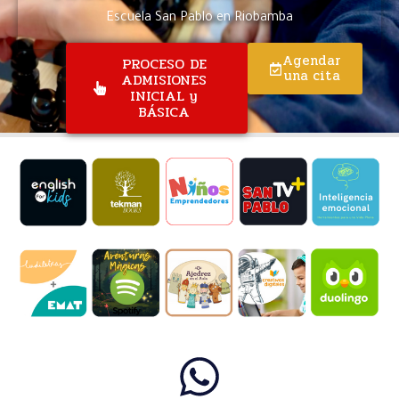
Escuela San Pablo en Riobamba
Agendar
PROCESO DE
una cita
ADMISIONES
INICIAL y
BÁSICA