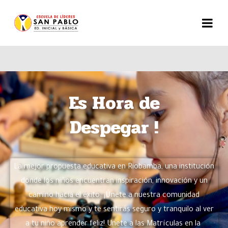
Es Hora de
Despegar !
La mejor propuesta educativa en Riobamba, una institución
donde los niños encuentran inspiración, innovación y un
camino hacia el éxito. ¡Únete a nuestra comunidad
educativa hoy mismo y te sentirás seguro y tranquilo al ver
a tu niño aprender feliz! Unete a las Matrículas en la