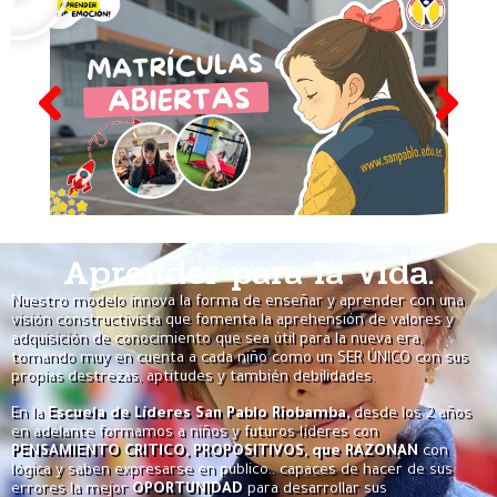
Aprender para la Vida.
Nuestro modelo innova la forma de enseñar y aprender con una
visión constructivista que fomenta la aprehensión de valores y
adquisición de conocimiento que sea útil para la nueva era,
tomando muy en cuenta a cada niño como un SER ÚNICO con sus
propias destrezas, aptitudes y también debilidades.
En la
Escuela de Líderes San Pablo Riobamba,
desde los 2 años
en adelante formamos a niños y futuros líderes con
PENSAMIENTO CRITICO, PROPOSITIVOS, que RAZONAN
con
lógica y saben expresarse en público.. capaces de hacer de sus
errores la mejor
OPORTUNIDAD
para desarrollar sus