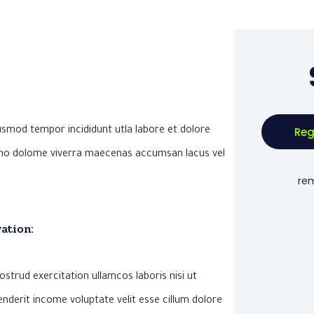
Reg
iusmod tempor incididunt utla labore et dolore
ommo dolome viverra maecenas accumsan lacus vel
rem
ation:
strud exercitation ullamcos laboris nisi ut
nderit income voluptate velit esse cillum dolore