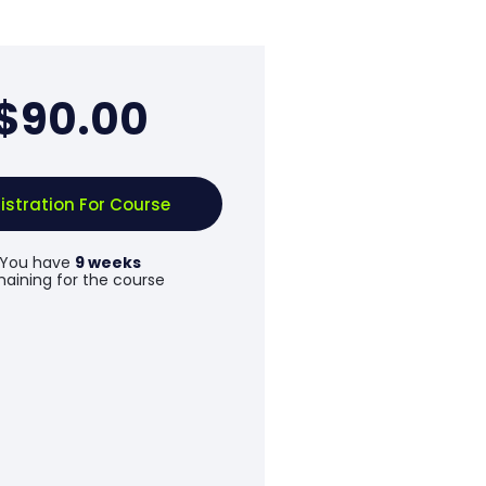
$90.00
istration For Course
You have
9 weeks
aining for the course