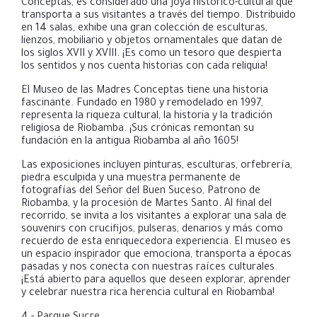
Conceptas, es considerado una joya histórico-cultural que
transporta a sus visitantes a través del tiempo. Distribuido
en 14 salas, exhibe una gran colección de esculturas,
lienzos, mobiliario y objetos ornamentales que datan de
los siglos XVII y XVIII. ¡Es como un tesoro que despierta
los sentidos y nos cuenta historias con cada reliquia!
El Museo de las Madres Conceptas tiene una historia
fascinante. Fundado en 1980 y remodelado en 1997,
representa la riqueza cultural, la historia y la tradición
religiosa de Riobamba. ¡Sus crónicas remontan su
fundación en la antigua Riobamba al año 1605!
Las exposiciones incluyen pinturas, esculturas, orfebrería,
piedra esculpida y una muestra permanente de
fotografías del Señor del Buen Suceso, Patrono de
Riobamba, y la procesión de Martes Santo. Al final del
recorrido, se invita a los visitantes a explorar una sala de
souvenirs con crucifijos, pulseras, denarios y más como
recuerdo de esta enriquecedora experiencia. El museo es
un espacio inspirador que emociona, transporta a épocas
pasadas y nos conecta con nuestras raíces culturales.
¡Está abierto para aquellos que deseen explorar, aprender
y celebrar nuestra rica herencia cultural en Riobamba!