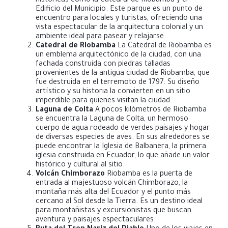
históricas como la Catedral de Riobamba y el
Edificio del Municipio. Este parque es un punto de
encuentro para locales y turistas, ofreciendo una
vista espectacular de la arquitectura colonial y un
ambiente ideal para pasear y relajarse.
Catedral de Riobamba
La Catedral de Riobamba es
un emblema arquitectónico de la ciudad, con una
fachada construida con piedras talladas
provenientes de la antigua ciudad de Riobamba, que
fue destruida en el terremoto de 1797. Su diseño
artístico y su historia la convierten en un sitio
imperdible para quienes visitan la ciudad.
Laguna de Colta
A pocos kilómetros de Riobamba
se encuentra la Laguna de Colta, un hermoso
cuerpo de agua rodeado de verdes paisajes y hogar
de diversas especies de aves. En sus alrededores se
puede encontrar la Iglesia de Balbanera, la primera
iglesia construida en Ecuador, lo que añade un valor
histórico y cultural al sitio.
Volcán Chimborazo
Riobamba es la puerta de
entrada al majestuoso volcán Chimborazo, la
montaña más alta del Ecuador y el punto más
cercano al Sol desde la Tierra. Es un destino ideal
para montañistas y excursionistas que buscan
aventura y paisajes espectaculares.