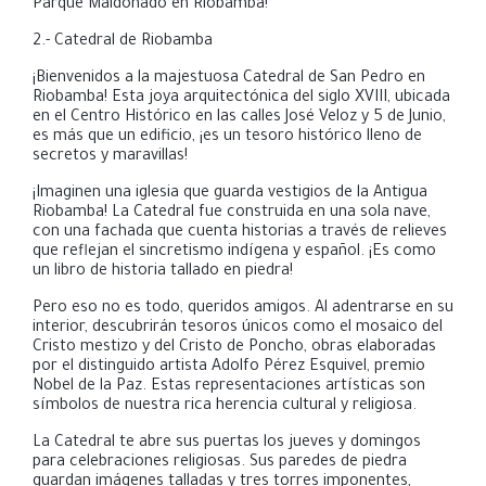
Parque Maldonado en Riobamba!
2.- Catedral de Riobamba
¡Bienvenidos a la majestuosa Catedral de San Pedro en
Riobamba! Esta joya arquitectónica del siglo XVIII, ubicada
en el Centro Histórico en las calles José Veloz y 5 de Junio,
es más que un edificio, ¡es un tesoro histórico lleno de
secretos y maravillas!
¡Imaginen una iglesia que guarda vestigios de la Antigua
Riobamba! La Catedral fue construida en una sola nave,
con una fachada que cuenta historias a través de relieves
que reflejan el sincretismo indígena y español. ¡Es como
un libro de historia tallado en piedra!
Pero eso no es todo, queridos amigos. Al adentrarse en su
interior, descubrirán tesoros únicos como el mosaico del
Cristo mestizo y del Cristo de Poncho, obras elaboradas
por el distinguido artista Adolfo Pérez Esquivel, premio
Nobel de la Paz.
Estas representaciones artísticas son
símbolos de nuestra rica herencia cultural y religiosa.
La Catedral te abre sus puertas los jueves y domingos
para celebraciones religiosas.
Sus paredes de piedra
guardan imágenes talladas y tres torres imponentes,