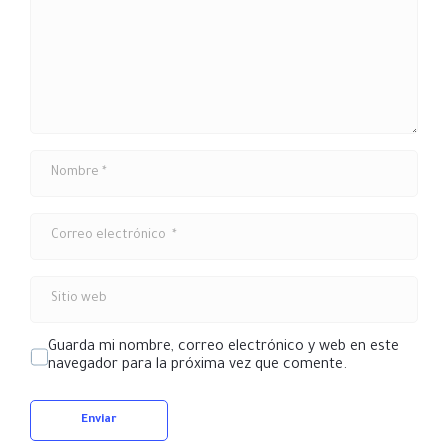
n
t
a
r
i
o
*
N
o
m
b
C
r
o
e
r
*
r
S
e
i
o
t
e
i
l
Guarda mi nombre, correo electrónico y web en este
o
e
navegador para la próxima vez que comente.
w
c
e
t
b
r
Enviar
ó