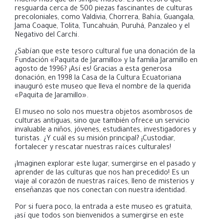
mucho más que un simple museo. Es un tesoro que
resguarda cerca de 500 piezas fascinantes de culturas
precoloniales, como Valdivia, Chorrera, Bahía, Guangala,
Jama Coaque, Tolita, Tuncahuán, Puruhá, Panzaleo y el
Negativo del Carchi.
¿Sabían que este tesoro cultural fue una donación de la
Fundación «Paquita de Jaramillo» y la familia Jaramillo en
agosto de 1996? ¡Así es! Gracias a esta generosa
donación, en 1998 la Casa de la Cultura Ecuatoriana
inauguró este museo que lleva el nombre de la querida
«Paquita de Jaramillo».
El museo no solo nos muestra objetos asombrosos de
culturas antiguas, sino que también ofrece un servicio
invaluable a niños, jóvenes, estudiantes, investigadores y
turistas. ¿Y cuál es su misión principal? ¡Custodiar,
fortalecer y rescatar nuestras raíces culturales!
¡Imaginen explorar este lugar, sumergirse en el pasado y
aprender de las culturas que nos han precedido! Es un
viaje al corazón de nuestras raíces, lleno de misterios y
enseñanzas que nos conectan con nuestra identidad.
Por si fuera poco, la entrada a este museo es gratuita,
¡así que todos son bienvenidos a sumergirse en este