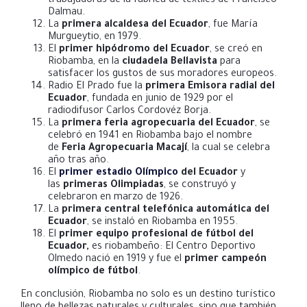
trabajadoras de la fábrica de textiles de Francisco
Dalmau.
La
primera alcaldesa del Ecuador
, fue María
Murgueytio, en 1979.
El
primer hipódromo del Ecuador
, se creó en
Riobamba, en la
ciudadela Bellavista
para
satisfacer los gustos de sus moradores europeos.
Radio El Prado fue la
primera Emisora radial del
Ecuador
, fundada en junio de 1929 por el
radiodifusor Carlos Cordovéz Borja.
La
primera feria agropecuaria del Ecuador
, se
celebró en 1941 en Riobamba bajo el nombre
de
Feria Agropecuaria Macají
, la cual se celebra
año tras año.
El
primer estadio Olímpico
del Ecuador
y
las
primeras Olimpiadas
, se construyó y
celebraron en marzo de 1926.
La
primera central telefónica automática del
Ecuador
, se instaló en Riobamba en 1955.
El
primer equipo profesional de fútbol del
Ecuador,
es riobambeño: El Centro Deportivo
Olmedo nació en 1919 y fue el
primer campeón
olímpico de fútbol
.
En conclusión, Riobamba no solo es un destino turístico