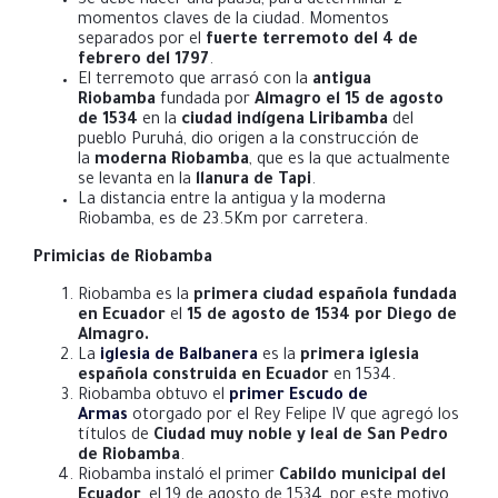
Se debe hacer una pausa, para determinar 2
momentos claves de la ciudad. Momentos
separados por el
fuerte terremoto del 4 de
febrero del 1797
.
El terremoto que arrasó con la
antigua
Riobamba
fundada por
Almagro el 15 de agosto
de 1534
en la
ciudad indígena Liribamba
del
pueblo Puruhá, dio origen a la construcción de
la
moderna Riobamba
, que es la que actualmente
se levanta en la
llanura de Tapi
.
La distancia entre la antigua y la moderna
Riobamba, es de 23.5Km por carretera.
Primicias de Riobamba
Riobamba es la
primera ciudad española fundada
en Ecuador
el
15 de agosto de 1534 por Diego de
Almagro.
La
iglesia de Balbanera
es la
primera iglesia
española construida en Ecuador
en 1534.
Riobamba obtuvo el
primer Escudo de
Armas
otorgado por el Rey Felipe IV que agregó los
títulos de
Ciudad muy noble y leal de San Pedro
de Riobamba
.
Riobamba instaló el primer
Cabildo municipal del
Ecuador
, el 19 de agosto de 1534, por este motivo