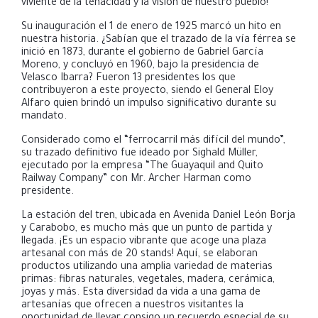
viviente de la tenacidad y la visión de nuestro pueblo!
Su inauguración el 1 de enero de 1925 marcó un hito en
nuestra historia. ¿Sabían que el trazado de la vía férrea se
inició en 1873, durante el gobierno de Gabriel García
Moreno, y concluyó en 1960, bajo la presidencia de
Velasco Ibarra? Fueron 13 presidentes los que
contribuyeron a este proyecto, siendo el General Eloy
Alfaro quien brindó un impulso significativo durante su
mandato.
Considerado como el “ferrocarril más difícil del mundo”,
su trazado definitivo fue ideado por Sighald Müller,
ejecutado por la empresa “The Guayaquil and Quito
Railway Company” con Mr. Archer Harman como
presidente.
La estación del tren, ubicada en Avenida Daniel León Borja
y Carabobo, es mucho más que un punto de partida y
llegada. ¡Es un espacio vibrante que acoge una plaza
artesanal con más de 20 stands! Aquí, se elaboran
productos utilizando una amplia variedad de materias
primas: fibras naturales, vegetales, madera, cerámica,
joyas y más. Esta diversidad da vida a una gama de
artesanías que ofrecen a nuestros visitantes la