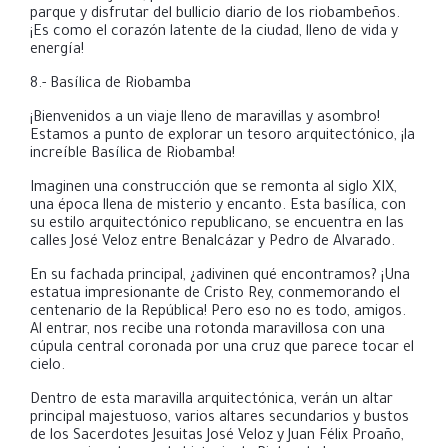
parque y disfrutar del bullicio diario de los riobambeños.
¡Es como el corazón latente de la ciudad, lleno de vida y
energía!
8.-
Basílica de Riobamba
¡Bienvenidos a un viaje lleno de maravillas y asombro!
Estamos a punto de explorar un tesoro arquitectónico, ¡la
increíble Basílica de Riobamba!
Imaginen una construcción que se remonta al siglo XIX,
una época llena de misterio y encanto.
Esta basílica, con
su estilo arquitectónico republicano, se encuentra en las
calles José Veloz entre Benalcázar y Pedro de Alvarado.
En su fachada principal, ¿adivinen qué encontramos? ¡Una
estatua impresionante de Cristo Rey, conmemorando el
centenario de la República!
Pero eso no es todo, amigos.
Al entrar, nos recibe una rotonda maravillosa con una
cúpula central coronada por una cruz que parece tocar el
cielo.
Dentro de esta maravilla arquitectónica, verán un altar
principal majestuoso, varios altares secundarios y bustos
de los Sacerdotes Jesuitas José Veloz y Juan Félix Proaño,