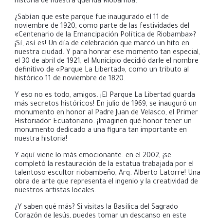
historia de nuestra querida Riobamba.
¿Sabían que este parque fue inaugurado el 11 de
noviembre de 1920, como parte de las festividades del
«Centenario de la Emancipación Política de Riobamba»?
¡Sí, así es! Un día de celebración que marcó un hito en
nuestra ciudad. Y para honrar ese momento tan especial,
el 30 de abril de 1921, el Municipio decidió darle el nombre
definitivo de «Parque La Libertad», como un tributo al
histórico 11 de noviembre de 1820.
Y eso no es todo, amigos. ¡El Parque La Libertad guarda
más secretos históricos! En julio de 1969, se inauguró un
monumento en honor al Padre Juan de Velasco, el Primer
Historiador Ecuatoriano. ¡Imaginen qué honor tener un
monumento dedicado a una figura tan importante en
nuestra historia!
Y aquí viene lo más emocionante: en el 2002, ¡se
completó la restauración de la estatua trabajada por el
talentoso escultor riobambeño, Arq. Alberto Latorre! Una
obra de arte que representa el ingenio y la creatividad de
nuestros artistas locales.
¿Y saben qué más? Si visitas la Basílica del Sagrado
Corazón de Jesús, puedes tomar un descanso en este