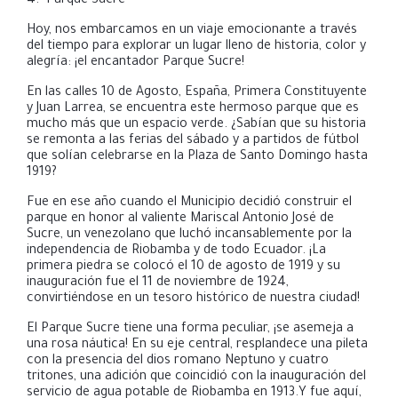
4.- Parque Sucre
Hoy, nos embarcamos en un viaje emocionante a través
del tiempo para explorar un lugar lleno de historia, color y
alegría: ¡el encantador Parque Sucre!
En las calles 10 de Agosto, España, Primera Constituyente
y Juan Larrea, se encuentra este hermoso parque que es
mucho más que un espacio verde. ¿Sabían que su historia
se remonta a las ferias del sábado y a partidos de fútbol
que solían celebrarse en la Plaza de Santo Domingo hasta
1919?
Fue en ese año cuando el Municipio decidió construir el
parque en honor al valiente Mariscal Antonio José de
Sucre, un venezolano que luchó incansablemente por la
independencia de Riobamba y de todo Ecuador. ¡La
primera piedra se colocó el 10 de agosto de 1919 y su
inauguración fue el 11 de noviembre de 1924,
convirtiéndose en un tesoro histórico de nuestra ciudad!
El Parque Sucre tiene una forma peculiar, ¡se asemeja a
una rosa náutica! En su eje central, resplandece una pileta
con la presencia del dios romano Neptuno y cuatro
tritones, una adición que coincidió con la inauguración del
servicio de agua potable de Riobamba en 1913
.Y fue aquí,