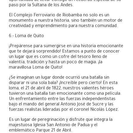
oportunidad de llevar consigo un recuerdo especial de su
paso por la Sultana de los Andes.
El Complejo Ferroviario de Riobamba no solo es un
monumento a nuestra historia, sino también un motor de
creatividad y emprendimiento para nuestra comunidad.
6.- Loma de Quito
¡Prepárense para sumergirse en una historia emocionante
que te dejará sorprendido! Estamos a punto de conocer
un lugar que es como un cofre del tesoro lleno de
valentía, tradición y hasta un poco de magia:
¡la
maravillosa Loma de Quito!
¿Se imaginan un lugar donde ocurrió una batalla sin
disparar ni una sola bala? ¡Increíble pero cierto! En esta
loma, el 21 de abril de 1822, nuestros valientes héroes
tuvieron una batalla tan emocionante como una película.
Un enfrentamiento entre las fuerzas independentistas
bajo el mando del general Antonio José de Sucre y las
fuerzas realistas lideradas por el coronel Nicolás López.
Es un lugar de peregrinación y disfrute que integra la
majestuosa Iglesia San Antonio de Padua y el
emblemático Parque 21 de Abril.