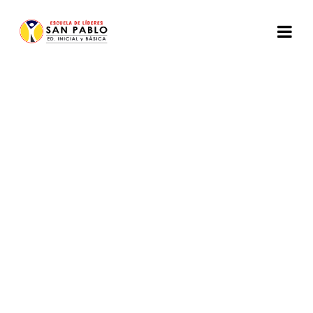
Uncategorized
Atractivos Turísticos de
Riobamba
by
UE. de Líderes San Pablo
abril 1, 2025
5 Minutes