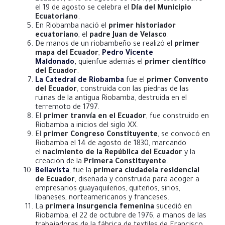
el 19 de agosto se celebra el
Día del Municipio
Ecuatoriano
.
En Riobamba nació el
primer historiador
ecuatoriano
, el
padre Juan de Velasco
.
De manos de un riobambeño se realizó el
primer
mapa del Ecuador
,
Pedro Vicente
Maldonado
,
quienfue además el
primer científico
del Ecuador
.
La Catedral de Riobamba
fue el
primer Convento
del Ecuador
, construida con las piedras de las
ruinas de la antigua Riobamba, destruida en el
terremoto de 1797.
El
primer tranvía en el Ecuador
, fue construido en
Riobamba a inicios del siglo XX.
El
primer Congreso Constituyente
, se convocó en
Riobamba el 14 de agosto de 1830, marcando
el
nacimiento de la República del Ecuador
y la
creación de la
Primera Constituyente
.
Bellavista
, fue la
primera ciudadela residencial
de Ecuador
, diseñada y construida para acoger a
empresarios guayaquileños, quiteños, sirios,
libaneses, norteamericanos y franceses.
La
primera insurgencia femenina
sucedió en
Riobamba, el 22 de octubre de 1976, a manos de las